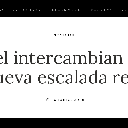
IO
ACTUALIDAD
INFORMACIÓN
SOCIALES
CO
NOTICIAS
ael intercambian
eva escalada r
8 JUNIO, 2026