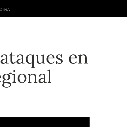
CINA
 ataques en
egional