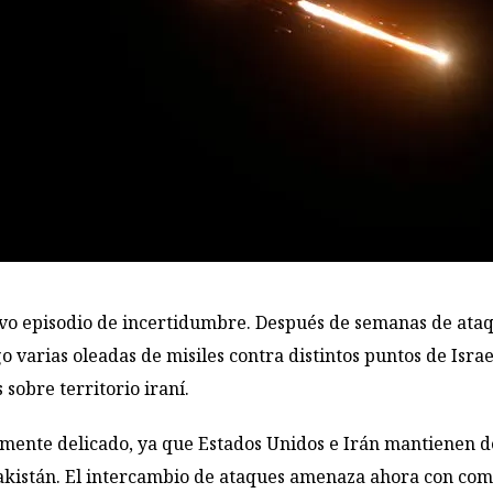
o episodio de incertidumbre. Después de semanas de ataque
 varias oleadas de misiles contra distintos puntos de Isra
obre territorio iraní.
lmente delicado, ya que Estados Unidos e Irán mantienen 
kistán. El intercambio de ataques amenaza ahora con comp