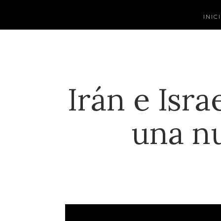
INIC
Irán e Isr
una nu