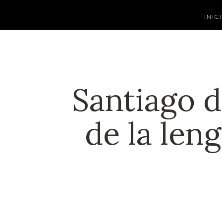
INIC
Santiago d
de la len