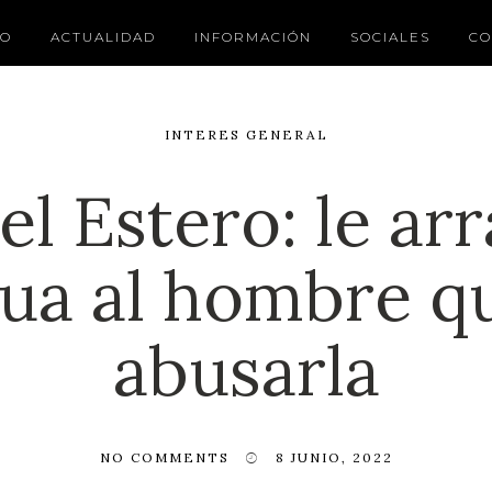
IO
ACTUALIDAD
INFORMACIÓN
SOCIALES
CO
INTERES GENERAL
el Estero: le ar
gua al hombre q
abusarla
NO COMMENTS
8 JUNIO, 2022