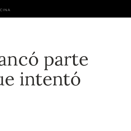
CINA
rancó parte
ue intentó