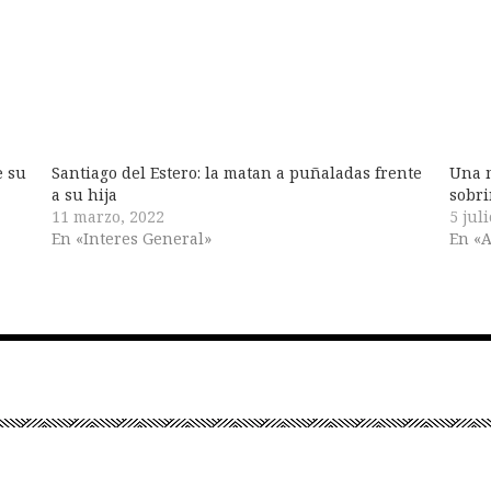
e su
Santiago del Estero: la matan a puñaladas frente
Una m
a su hija
sobri
11 marzo, 2022
5 jul
En «Interes General»
En «A