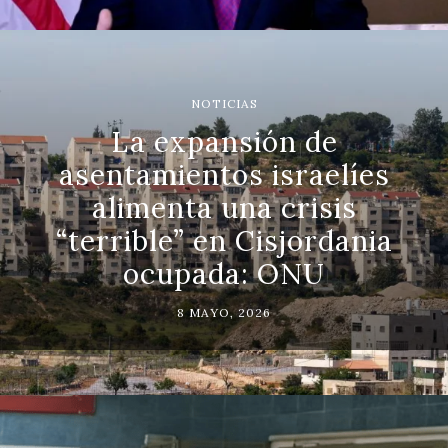
NOTICIAS
La expansión de
asentamientos israelíes
alimenta una crisis
“terrible” en Cisjordania
ocupada: ONU
8 MAYO, 2026