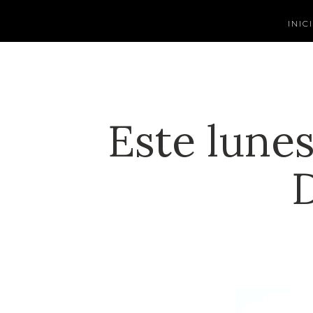
INIC
Este lunes
D