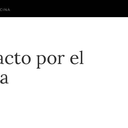
CINA
acto por el
ta