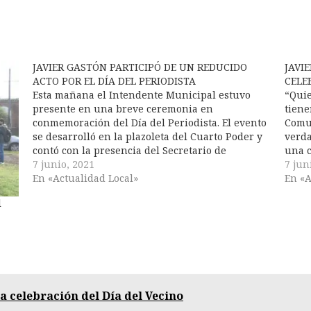
JAVIER GASTÓN PARTICIPÓ DE UN REDUCIDO
JAVI
ACTO POR EL DÍA DEL PERIODISTA
CELE
Esta mañana el Intendente Municipal estuvo
“Quie
presente en una breve ceremonia en
tiene
conmemoración del Día del Periodista. El evento
Comun
se desarrolló en la plazoleta del Cuarto Poder y
verda
contó con la presencia del Secretario de
una c
Planificación y Turismo Leandro Otondo,
7 junio, 2021
expre
7 jun
representantes del Círculo Periodístico
En «Actualidad Local»
la ma
En «A
Chascomús y trabajadores de prensa. Allí…
l
a celebración del Día del Vecino