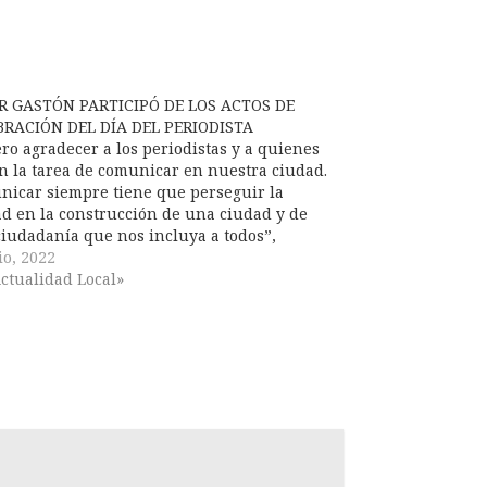
ER GASTÓN PARTICIPÓ DE LOS ACTOS DE
BRACIÓN DEL DÍA DEL PERIODISTA
ro agradecer a los periodistas y a quienes
n la tarea de comunicar en nuestra ciudad.
icar siempre tiene que perseguir la
d en la construcción de una ciudad y de
iudadanía que nos incluya a todos”,
só el intendente. En las primeras horas de
io, 2022
ñana, el Intendente…
ctualidad Local»