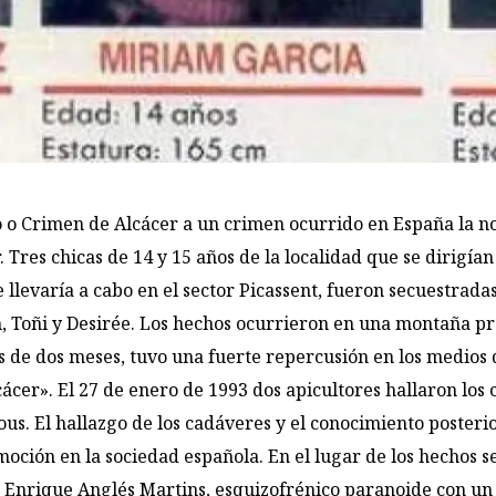
 o Crimen de Alcácer a un crimen ocurrido en España la n
 Tres chicas de 14 y 15 años de la localidad que se dirigían a
e llevaría a cabo en el sector Picassent, fueron secuestrada
m, Toñi y Desirée. Los hechos ocurrieron en una montaña p
s de dos meses, tuvo una fuerte repercusión en los medios
ácer». El 27 de enero de 1993 dos apicultores hallaron los
. El hallazgo de los cadáveres y el conocimiento posterior
ción en la sociedad española. En el lugar de los hechos s
 Enrique Anglés Martins, esquizofrénico paranoide con un al